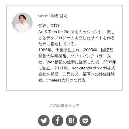
/
writer
高崎 健司
代
代表、CTO。
表
Art & Tech for Retailをミッションに、美し
取
締
さとテクノロジーの両立したサイトを作る
役
ために精進している。
/
1983年、千葉県生まれ。2005年、国際基
CTO
督教大学卒業後、ソフトバンク（株）入
社、Web構築の仕事に従事した後、2009年
に独立。2011年、non-standard world株式
会社を起業。二児の父。福岡への移住経験
者。timelesz大好きな代表。
この記事をシェア