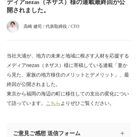
atelier
ディアnezas（ネザス）様の連載最終回が公
開されました。
contact
高崎 健司
/
代表取締役 / CTO
english
当社大浦が、地方の未来と地域に根ざす人材を応援する
メディアnezas（ネザス）様に寄稿している連載「妻か
ら見た、家族の地方移住のメリットとデメリット」、最
終回が公開されました。
東京から福岡の海辺の町に移住しての支出の変化につい
て語っています。
こちら
よりぜひご覧ください。
ご意見ご感想 送信フォーム