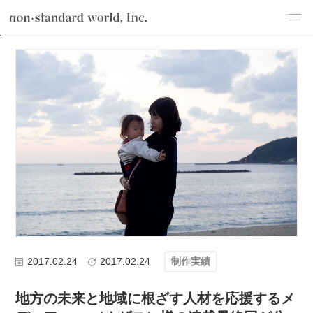
about
TOP
ブログ
わたしたちのこと
制作実績
地方の未来と地域に
service
works
flow
shop
blog
recruit
csr
2017.02.24
2017.02.24
制作実績
地方の未来と地域に根ざす人材を応援するメ