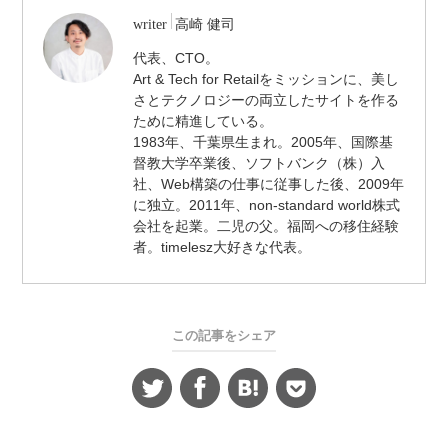
/
writer
高崎 健司
代
代表、CTO。
表
Art & Tech for Retailをミッションに、美し
取
締
さとテクノロジーの両立したサイトを作る
役
ために精進している。
/
1983年、千葉県生まれ。2005年、国際基
CTO
督教大学卒業後、ソフトバンク（株）入
社、Web構築の仕事に従事した後、2009年
に独立。2011年、non-standard world株式
会社を起業。二児の父。福岡への移住経験
者。timelesz大好きな代表。
この記事をシェア