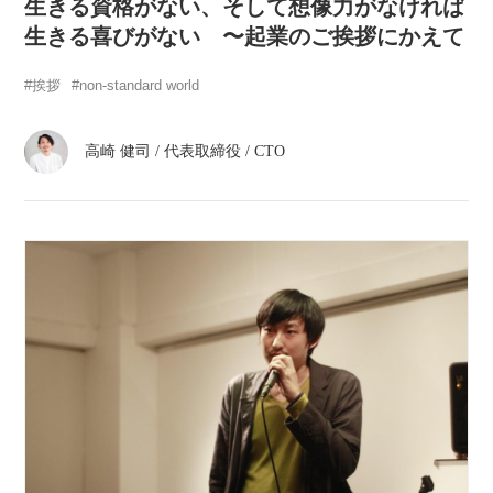
atelier
生きる資格がない、そして想像力がなければ
生きる喜びがない 〜起業のご挨拶にかえて
contact
挨拶
non-standard world
english
高崎 健司
/
代表取締役 / CTO