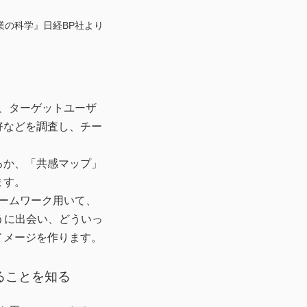
業の科学』
日経BP社より
、ターゲットユーザ
好などを調査し、チー
るか、「共感マップ」
ます。
ームワーク用いて、
うに出会い、どういっ
イメージを作ります。
ることを知る