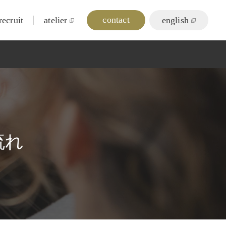
contact
recruit
atelier
english
流れ