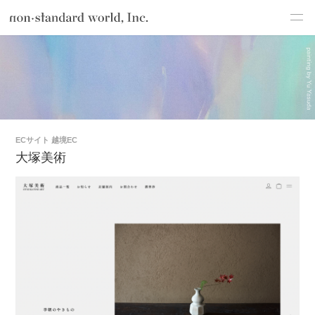
制
about
作
TOP
制作実績
大塚美術
実
績
service
works
flow
ECサイト
越境EC
大塚美術
shop
blog
recruit
csr