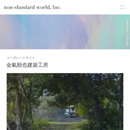
制
about
作
TOP
制作実績
金氣順也建築工房
実
績
service
works
flow
コーポレートサイト
金氣順也建築工房
shop
blog
recruit
csr