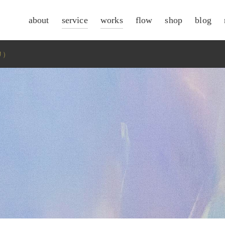
about
service
works
flow
shop
blog
csr
リ）