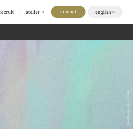
contact
recruit
atelier
english