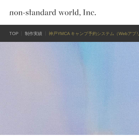
TOP
制作実績
神戸YMCA キャンプ予約システム（Webアプ
制
作
実
績