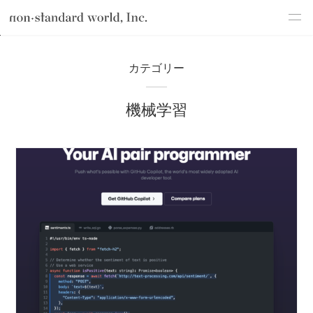
about
TOP
ブログ
テクノロジー
機械学習
カテゴリー
service
機械学習
works
flow
shop
blog
recruit
csr