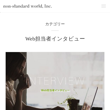
about
TOP
ブログ
Webマーケティング
Web担当者インタビュー
カテゴリー
service
Web担当者インタビュー
works
flow
shop
blog
recruit
csr