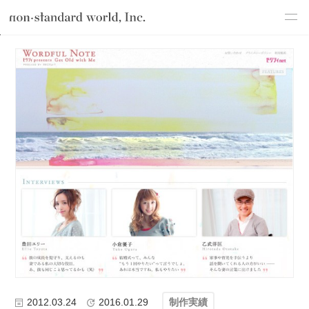
about
TOP
ブログ
わたしたちのこと
制作実績
ゼクシィ Get Old wi
service
works
flow
shop
blog
recruit
csr
2012.03.24
2016.01.29
制作実績