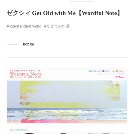
atelier
ゼクシィ Get Old with Me【Wordful Note】
contact
non-standard world
今までの作品
english
nonsta