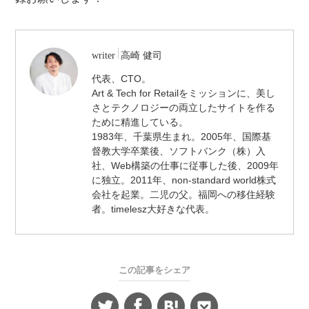
/
writer
高崎 健司
代
代表、CTO。
表
Art & Tech for Retailをミッションに、美し
取
締
さとテクノロジーの両立したサイトを作る
役
ために精進している。
/
1983年、千葉県生まれ。2005年、国際基
CTO
督教大学卒業後、ソフトバンク（株）入
社、Web構築の仕事に従事した後、2009年
に独立。2011年、non-standard world株式
会社を起業。二児の父。福岡への移住経験
者。timelesz大好きな代表。
この記事をシェア