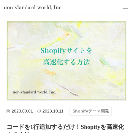
about
TOP
ブログ
テクノロジー
Shopify開発
Shopifyテーマ開発
service
works
flow
shop
blog
recruit
csr
2023.09.01
2023.10.11
Shopifyテーマ開発
コードを1行追加するだけ！Shopifyを高速化