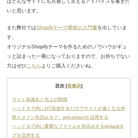
はどんなサイトにも共通して言えるアドバイスを書きた
いと思います。
また弊社では
Shopifyテーマ開発の入門書
を出していま
す。
オリジナルShopifyテーマを作るためのノウハウがギュ
ッと詰まった一冊になっておりますので、お持ちでない
方はぜひ
こちら
よりご購入くださいね。
目次
[
非表示
]
サイト高速化と売上の関係
ヘッドタグ内に1行追加するだけでサイトが速くなる外
部ドメイン先読みタグ、preconnectを活用する
ヘッドタグ内に重要なファイルを先読みするprelaodタ
グを活用する