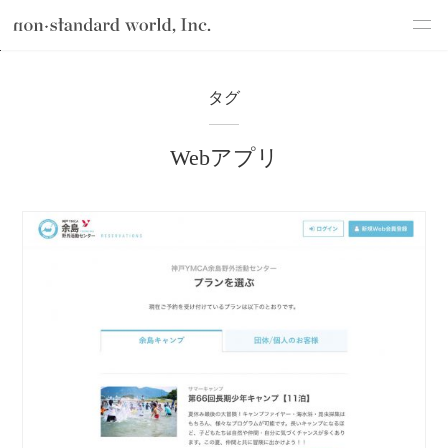
about
TOP
ブログ
Webアプリ
タグ
service
Webアプリ
works
flow
shop
blog
recruit
csr