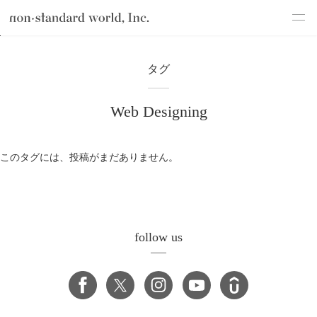
about
TOP
ブログ
Web Designing
タグ
service
Web Designing
works
flow
このタグには、投稿がまだありません。
shop
blog
recruit
follow us
csr