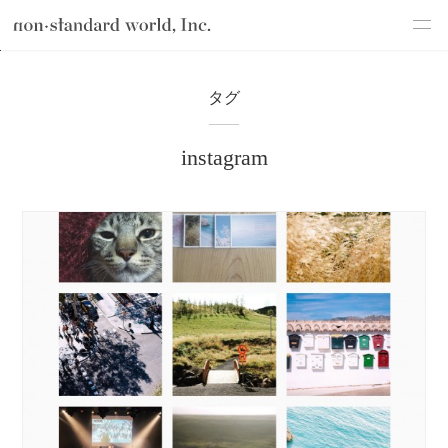
about
TOP
ブログ
instagram
タグ
service
instagram
works
flow
shop
blog
recruit
csr