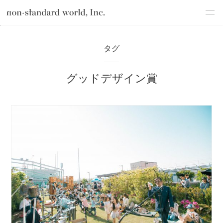
about
TOP
ブログ
グッドデザイン賞
タグ
service
グッドデザイン賞
works
flow
shop
blog
recruit
csr