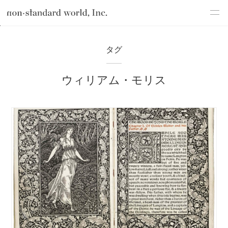
about
TOP
ブログ
ウィリアム・モリス
タグ
service
ウィリアム・モリス
works
flow
shop
blog
recruit
csr