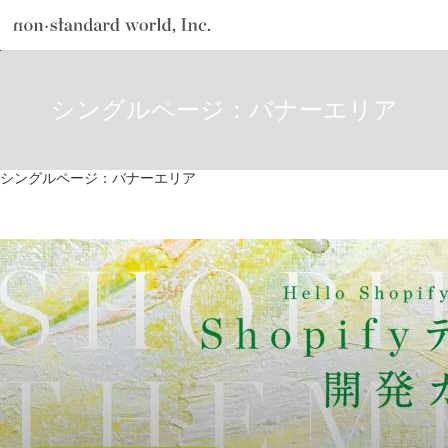
about
TOP
シングルページ：バナーエリア
シングルページ：バナーエリア
service
works
シングルページ：バナーエリア
flow
shop
blog
recruit
csr