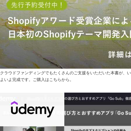
atelier
contact
english
クラウドファンディング
でもたくさんのご支援をいただいた本書が、い
よいよ完成です。ご購入は
こちら
から。