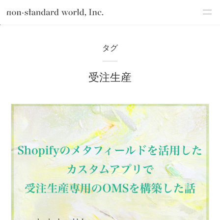
about
TOP
ブログ
受注生産
タグ
service
受注生産
works
flow
shop
blog
recruit
csr