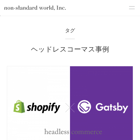
about
TOP
ブログ
ヘッドレスコーマス事例
タグ
service
ヘッドレスコーマス事例
works
flow
shop
blog
recruit
csr