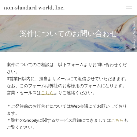
about
TOP
お問い合わせ
案件についてのお問い合わせ
案件についてのお問い合わせ
service
works
flow
案件についてのご相談は、以下フォームよりお問い合わせくだ
さい。
shop
3営業日以内に、担当よりメールにて返信させていただきます。
なお、このフォームは弊社のお客様用のフォームになります。
blog
営業・セールスは
こちら
よりご連絡ください。
recruit
＊ご発注前のお打合せについてはWeb会議にてお願いしており
ます。
csr
＊弊社のShopifyに関するサービス詳細につきましては
こちら
も
ご覧ください。