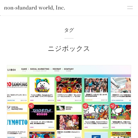
about
TOP
ブログ
ニジボックス
タグ
service
ニジボックス
works
flow
shop
blog
recruit
csr