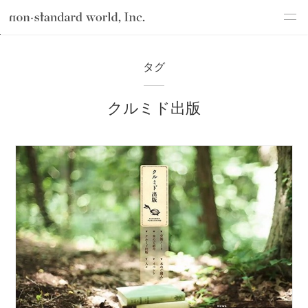
about
TOP
ブログ
クルミド出版
タグ
service
クルミド出版
works
flow
shop
blog
recruit
csr