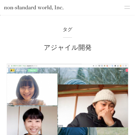
about
TOP
ブログ
アジャイル開発
タグ
service
アジャイル開発
works
flow
shop
blog
recruit
csr